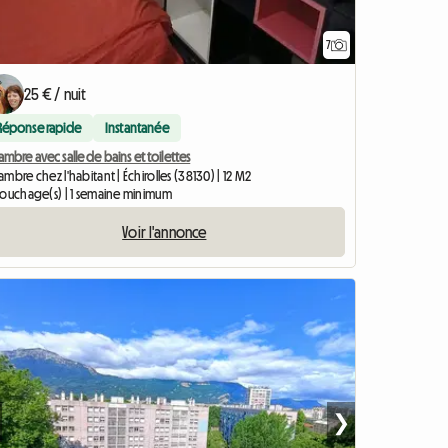
7
25 € / nuit
Réponse rapide
Instantanée
mbre avec salle de bains et toilettes
mbre chez l'habitant | Échirolles (38130) | 12 M2
couchage(s) | 1 semaine minimum
Voir l'annonce
❯