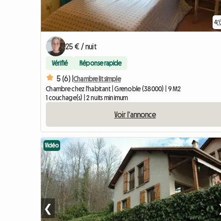
4
25 € / nuit
Vérifié
Réponse rapide
5 (6) |
Chambre lit simple
Chambre chez l'habitant | Grenoble (38000) | 9 M2
1 couchage(s) | 2 nuits minimum
Voir l'annonce
Vidéo
❮