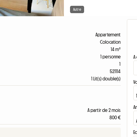
Autre
Appartement
Colocation
14 m²
1 personne
A 
1
521114
1 Lit(s) double(s)
V
A
A partir de 2 mois
800 €
Ec