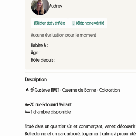
Audrey
Identité vérifiée
Téléphone vérifié
Aucune évaluation pour le moment
Habite à :
Âge :
Hôte depuis :
Description
🌟🌈Gustave RIVET - Caserne de Bonne - Colocation
🏡20 rue Edouard Vaillant
🛏 1 chambre disponible
Situé dans un quartier sûr et commerçant, venez découvri
Belledonne et un parc arboré. Logement calme à proximité imm