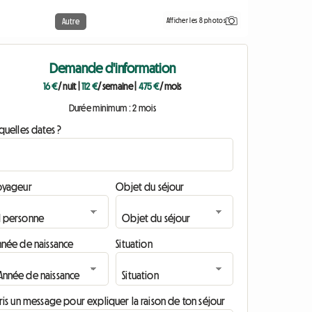
Afficher les 8 photos
Autre
Demande d'information
16 €
/ nuit
|
112 €
/ semaine
|
475 €
/ mois
Durée minimum : 2 mois
quelles dates ?
oyageur
Objet du séjour
nnée de naissance
Situation
ris un message pour expliquer la raison de ton séjour