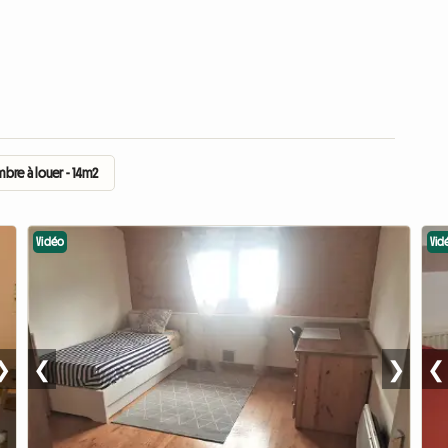
bre à louer - 14m2
Vidéo
Vid
❯
❮
❯
❮