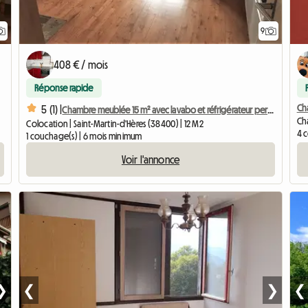
9
408 € / mois
Réponse rapide
Cha
5 (1) |
Chambre meublée 15 m² avec lavabo et réfrigérateur personnel
Cha
Colocation | Saint-Martin-d'Hères (38400) | 12 M2
4 
1 couchage(s) | 6 mois minimum
Voir l'annonce
❯
❮
❯
❮