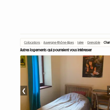
Colocations
›
Auvergne-Rhône-Alpes
›
Isère
›
Grenoble
›
Cham
Autres logements qui pourraient vous intéresser
❮