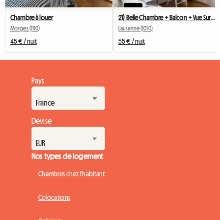
Chambre à louer
21) Belle Chambre + Balcon + Vue Sur Le Lac, Maison Confortable à 3 Min De Métro
Morges (1110)
Lausanne (1010)
45 € / nuit
55 € / nuit
Pays
Devise
Nos types de logement
Chambres chez l'habitant
Colocations