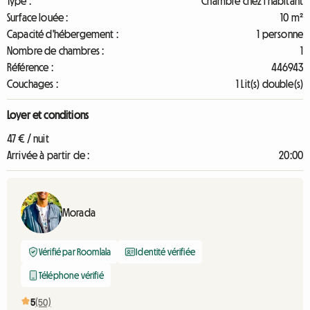
Type :
Chambre chez l'habitant
Surface louée :
10 m²
Capacité d'hébergement :
1 personne
Nombre de chambres :
1
Référence :
446943
Couchages :
1 Lit(s) double(s)
Loyer et conditions
47 € / nuit
Arrivée à partir de :
20:00
Morada
Vérifié par Roomlala
Identité vérifiée
Téléphone vérifié
5
(50)