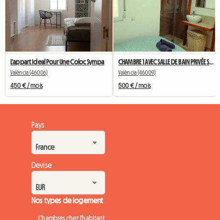
L'appart Ideal Pour Une Coloc Sympa
CHAMBRE 1 AVEC SALLE DE BAIN PRIVÉE SERRURE INDIVIDUELLE ET AC
València (46006)
València (46009)
450 € / mois
500 € / mois
Pays
Devise
Nos types de logement
Chambres chez l'habitant