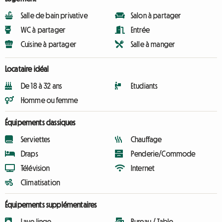
Salle de bain privative
Salon à partager
WC à partager
Entrée
Cuisine à partager
Salle à manger
Locataire idéal
De 18 à 32 ans
Etudiants
Homme ou femme
Équipements classiques
Serviettes
Chauffage
Draps
Penderie/Commode
Télévision
Internet
Climatisation
Équipements supplémentaires
Lave linge
Bureau / Table