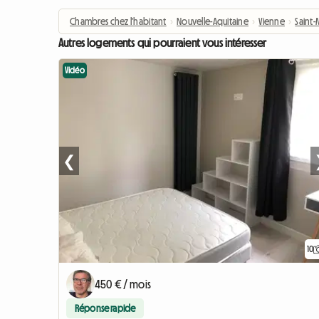
Chambres chez l'habitant
›
Nouvelle-Aquitaine
›
Vienne
›
Saint-
Autres logements qui pourraient vous intéresser
Vidéo
❮
10
450 € / mois
Réponse rapide