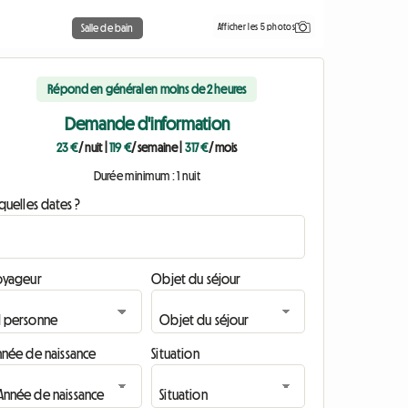
Afficher les 5 photos
Salle de bain
Répond en général en moins de 2 heures
Demande d'information
23 €
/ nuit
|
119 €
/ semaine
|
317 €
/ mois
Durée minimum : 1 nuit
quelles dates ?
oyageur
Objet du séjour
nnée de naissance
Situation