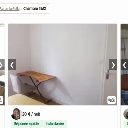
Martin-la-Pallu
›
Chambre 11 M2
❯
❮
❯
❮
5
20 € / nuit
Réponse rapide
Instantanée