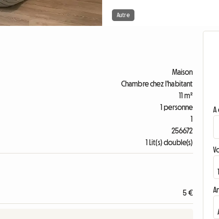
Autre
Maison
Chambre chez l'habitant
11 m²
1 personne
A 
1
256672
1 Lit(s) double(s)
V
A
5 €