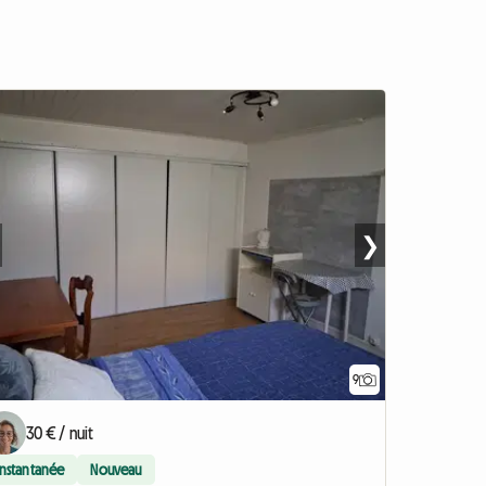
❯
9
30 € / nuit
Instantanée
Nouveau