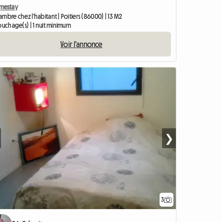
mestay
mbre chez l'habitant | Poitiers (86000) | 13 M2
ouchage(s) | 1 nuit minimum
Voir l'annonce
❯
3