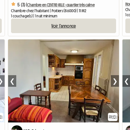
Ho
5 (3) |
Chambre en CENTRE-VILLE - quartier très calme
Cha
Chambre chez l'habitant | Poitiers (86000) | 11 M2
1 c
1 couchage(s) | 1 nuit minimum
Voir l'annonce
❯
❮
❯
❮
22