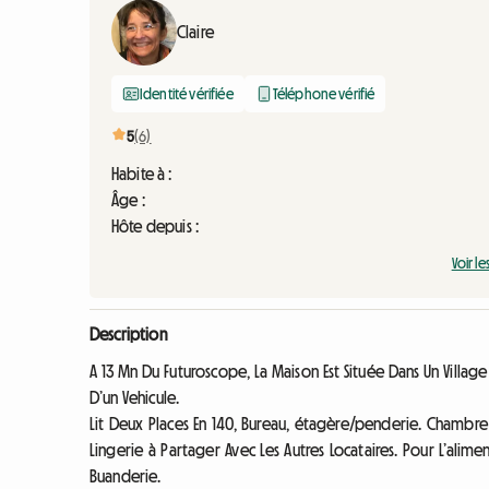
Claire
Identité vérifiée
Téléphone vérifié
5
(6)
Habite à :
Âge :
Hôte depuis :
Voir le
Description
A 13 Mn Du Futuroscope, La Maison Est Située Dans Un Village 
D’un Vehicule.
Lit Deux Places En 140, Bureau, étagère/penderie. Chambre 
Lingerie à Partager Avec Les Autres Locataires. Pour L’alime
Buanderie.