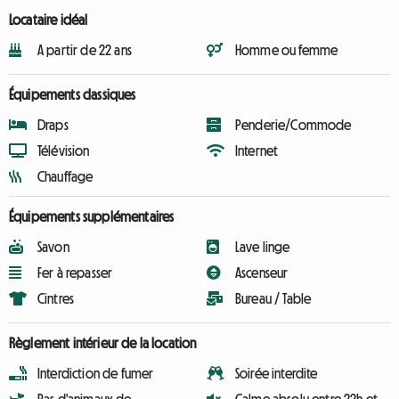
Locataire idéal
A partir de 22 ans
Homme ou femme
Équipements classiques
Draps
Penderie/Commode
Télévision
Internet
Chauffage
Équipements supplémentaires
Savon
Lave linge
Fer à repasser
Ascenseur
Cintres
Bureau / Table
Règlement intérieur de la location
Interdiction de fumer
Soirée interdite