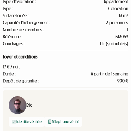
Type d'habitation :
Appartement
Type :
Colocation
Surface louée :
13 m²
Capacité d'hébergement :
3 personnes
Nombre de chambres :
1
Référence :
513069
Couchages :
1 Lit(s) double(s)
Loyer et conditions
17 € / nuit
Durée :
A partir de 1 semaine
Dépôt de garantie :
900 €
Eric
Identité vérifiée
Téléphone vérifié