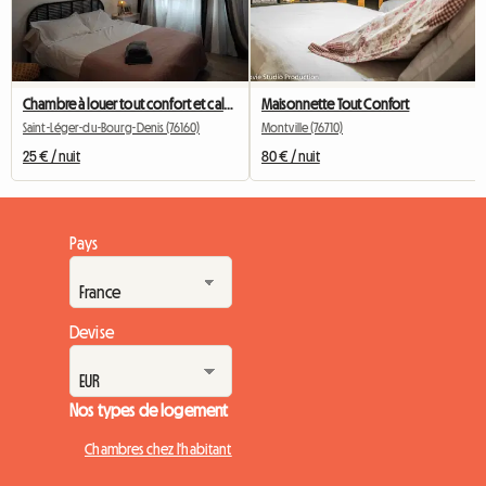
Chambre à louer tout confort et calme proche CHU Rouen
Maisonnette Tout Confort
Saint-Léger-du-Bourg-Denis (76160)
Montville (76710)
25 € / nuit
80 € / nuit
Pays
Devise
Nos types de logement
Chambres chez l'habitant