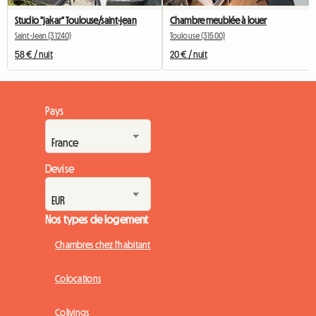
Studio "jakar" Toulouse/saint-jean
Chambre meublée à louer
Saint-Jean (31240)
Toulouse (31500)
58 € / nuit
20 € / nuit
Pays
Devise
Nos types de logement
Chambres chez l'habitant
Colocations
Colivings