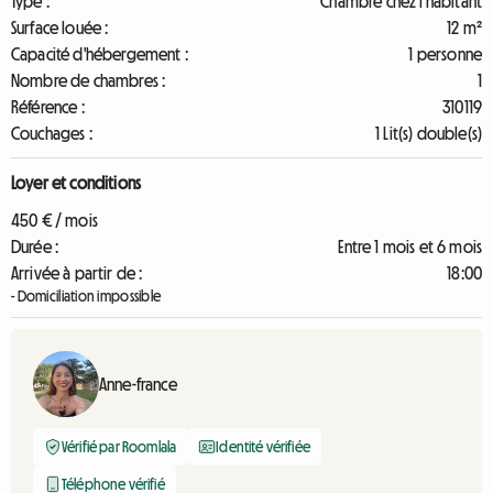
Type :
Chambre chez l'habitant
Surface louée :
12 m²
Capacité d'hébergement :
1 personne
Nombre de chambres :
1
Référence :
310119
Couchages :
1 Lit(s) double(s)
Loyer et conditions
450 € / mois
Durée :
Entre 1 mois et 6 mois
Arrivée à partir de :
18:00
- Domiciliation impossible
Anne-france
Vérifié par Roomlala
Identité vérifiée
Téléphone vérifié