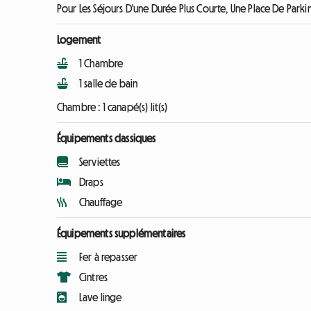
Pour Les Séjours D'une Durée Plus Courte, Une Place De Parki
Logement
1 Chambre
1 salle de bain
Chambre :
1 canapé(s) lit(s)
Équipements classiques
Serviettes
Draps
Chauffage
Équipements supplémentaires
Fer à repasser
Cintres
Lave linge