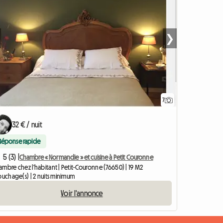
❯
7
32 € / nuit
Réponse rapide
5 (3) |
Chambre « Normandie » et cuisine à Petit Couronne
mbre chez l'habitant | Petit-Couronne (76650) | 19 M2
ouchage(s) | 2 nuits minimum
Voir l'annonce