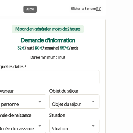
Afficher les 8 photos
Autre
Répond en général en moins de 2 heures
Demande d'information
32 €
/ nuit
|
170 €
/ semaine
|
557 €
/ mois
Durée minimum : 1 nuit
quelles dates ?
oyageur
Objet du séjour
nnée de naissance
Situation