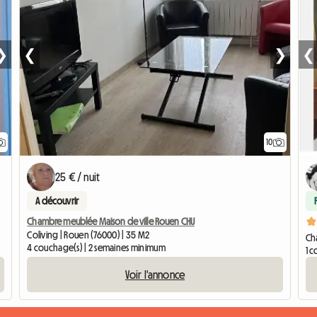
❯
❮
❯
❮
10
25 € / nuit
A découvrir
Chambre meublée Maison de ville Rouen CHU
Coliving | Rouen (76000) | 35 M2
Cha
4 couchage(s) | 2 semaines minimum
1 c
Voir l'annonce