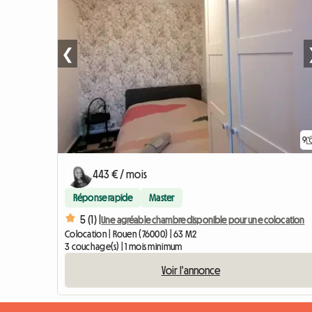
❮
9
443 € / mois
Réponse rapide
Master
5 (1) |
Une agréable chambre disponible pour une colocation
Colocation | Rouen (76000) | 63 M2
3 couchage(s) | 1 mois minimum
Voir l'annonce