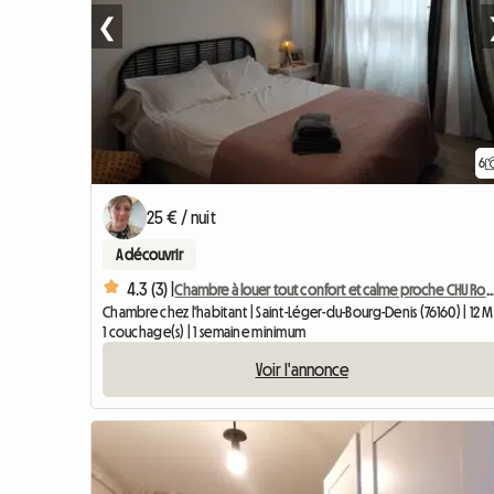
❮
6
25 € / nuit
A découvrir
4.3 (3) |
Chambre à louer tout confort et calme proche
Chambre chez l'habitant | Saint-Léger-du-Bourg-Denis (76160) | 12 
1 couchage(s) | 1 semaine minimum
Voir l'annonce