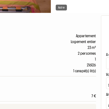
Autre
Appartement
Logement entier
23 m²
2 personnes
A 
1
216126
1 canapé(s) lit(s)
V
A
7 €