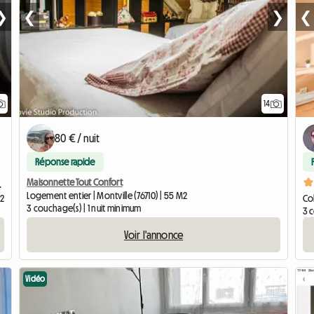
❯
❮
❯
❮
14
80 € / nuit
Réponse rapide
Maisonnette Tout Confort
 CHU Rouen
Logement entier | Montville (76710) | 55 M2
M2
Col
3 couchage(s) | 1 nuit minimum
3 
Voir l'annonce
Vidéo