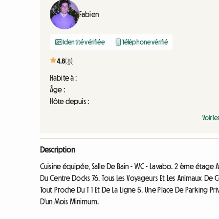
Fabien
Identité vérifiée
Téléphone vérifié
4.8
(8)
Habite à :
Âge :
Hôte depuis :
Voir le
Description
Cuisine équipée, Salle De Bain - WC - Lavabo. 2 ème étage A
Du Centre Docks 76. Tous Les Voyageurs Et Les Animaux De C
Tout Proche Du T 1 Et De La Ligne 5. Une Place De Parking Pr
D'un Mois Minimum.