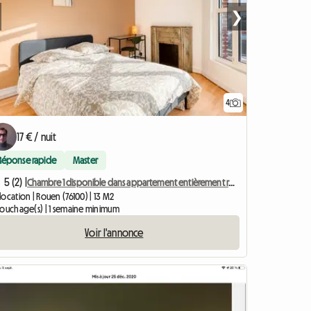
❯
4
17 € / nuit
Réponse rapide
Master
5 (2) |
Chambre 1 disponible dans appartement entièrement rénové
ocation | Rouen (76100) | 13 M2
couchage(s) | 1 semaine minimum
Voir l'annonce