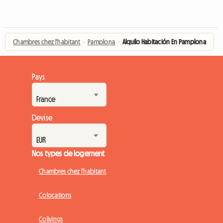
Chambres chez l'habitant
›
Pamplona
›
Alquilo Habitación En Pamplona
Pays
Devise
Nos types de logement
Chambres chez l'habitant
Colocations
Colivings