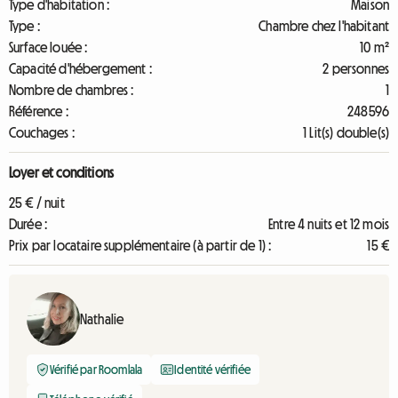
Type d'habitation :
Maison
Type :
Chambre chez l'habitant
Surface louée :
10 m²
Capacité d'hébergement :
2 personnes
Nombre de chambres :
1
Référence :
248596
Couchages :
1 Lit(s) double(s)
Loyer et conditions
25 € / nuit
Durée :
Entre 4 nuits et 12 mois
Prix par locataire supplémentaire (à partir de 1) :
15 €
Nathalie
Vérifié par Roomlala
Identité vérifiée