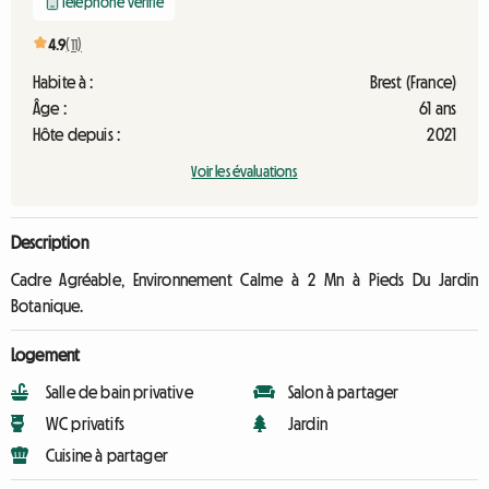
Téléphone vérifié
4.9
(11)
Habite à :
Brest (France)
Âge :
61 ans
Hôte depuis :
2021
Voir les évaluations
Description
Cadre Agréable, Environnement Calme à 2 Mn à Pieds Du Jardin
Botanique.
Logement
Salle de bain privative
Salon à partager
WC privatifs
Jardin
Cuisine à partager