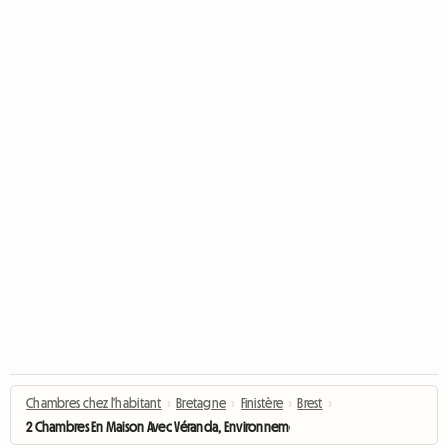
Chambres chez l'habitant
›
Bretagne
›
Finistère
›
Brest
›
2 Chambres En Maison Avec Véranda, Environnement Calme ( Val