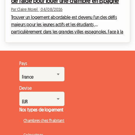
de l'aide pour louer une chambre en Espagne
Par Claire Morel
|
04/08/2026
Trouver un logement abordable est devenu l'un des défis
majeurs pour les jeunes actifs et les étudiants,
particulièrement dans les grandes villes espagnoles. Face à la
hausse continue des prix de l'immobilier, l'accès à
l'indépendance peut parfois sembler être un véritable
parcours du combattant. Heureusement, une excellente
nouvelle vient éclaircir l'horizon pour la préparation de la
Pays
prochaine année universitaire et professionnelle : le maintien
d'une aide gouvernementale cruciale. Chez Roomlal...
Devise
Nos types de logement
Chambres chez l'habitant