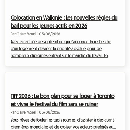
tendance de fond qui s'accélère en cette année 2026 : la
transition massive de la location de logements entiers vers la
Colocation en Wallonie : Les nouvelles règles du
location de chambres individuelles. Mai...
bail pour les jeunes actifs en 2026
Par Claire Morel
|
05/08/2026
Avec la rentrée de septembre qui s'annonce, la recherche
d'un logement devient la priorité absolue pour de
nombreux diplômés entrant sur le marché du travail. En
Belgique, et plus particulièrement dans le sud du pays, le
marché immobilier s'adapte à ces nouveaux modes de vie.
Le bail colocation Wallonie 2026 est au cœur de toutes les
discussions, tant il redéfinit les relations entre les
propriétaires et les locataires. Chez Roomlala, nous savons
TIFF 2026 : Le bon plan pour se loger à Toronto
que s'installer à plusieurs peut parfois susciter...
et vivre le festival du film sans se ruiner
Par Claire Morel
|
05/08/2026
Vous rêvez de fouler les tapis rouges, d'assister à des avant-
premières mondiales et de croiser vos acteurs préférés au