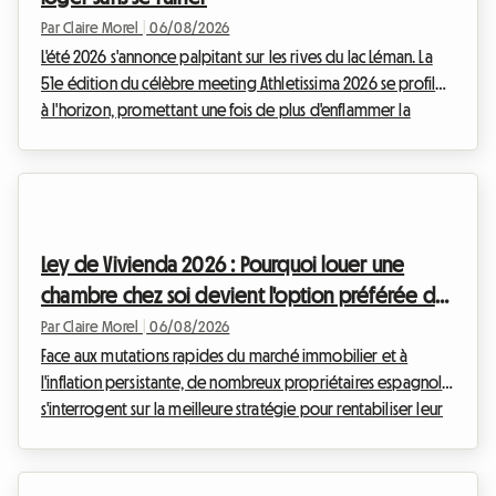
Par Claire Morel
|
06/08/2026
L'été 2026 s'annonce palpitant sur les rives du lac Léman. La
51e édition du célèbre meeting Athletissima 2026 se profile
à l'horizon, promettant une fois de plus d'enflammer la
capitale olympique. Chez Roomlala, nous savons à quel
point assister à un événement d'une telle envergure peut
rapidement peser sur le budget d'un passionné de sport.
Entre les billets, le transport et les à-côtés, la facture grimpe
vite. Mais c'est souvent le logement à Lausanne qui
Ley de Vivienda 2026 : Pourquoi louer une
représente le poste de dépense le plu...
chambre chez soi devient l'option préférée des
propriétaires en Espagne
Par Claire Morel
|
06/08/2026
Face aux mutations rapides du marché immobilier et à
l'inflation persistante, de nombreux propriétaires espagnols
s'interrogent sur la meilleure stratégie pour rentabiliser leur
patrimoine. Depuis l'entrée en vigueur des premières
mesures d'encadrement des loyers, le paysage locatif a
profondément changé. Chez Roomlala, nous observons une