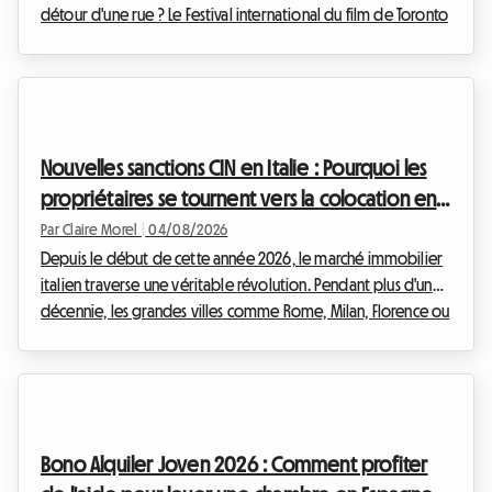
détour d'une rue ? Le Festival international du film de Toronto
est l'événement incontournable de l'année pour tout
cinéphile qui se respecte. Toutefois, organiser son voyage
pour cet événement mondial peut rapidement devenir un
casse-tête financier, notamment en ce qui concerne
l'hébergement. Chez Roomlala, nous savons à quel point il
Nouvelles sanctions CIN en Italie : Pourquoi les
est crucial de trouver un pied-à-terre con...
propriétaires se tournent vers la colocation en
2026
Par Claire Morel
|
04/08/2026
Depuis le début de cette année 2026, le marché immobilier
italien traverse une véritable révolution. Pendant plus d'une
décennie, les grandes villes comme Rome, Milan, Florence ou
Bologne ont été submergées par la frénésie des locations
touristiques. Cependant, face à l'urgence de la crise du
logement et à la nécessité de réguler un secteur devenu
incontrôlable, le gouvernement italien a décidé d'agir avec
fermeté. L'entrée en vigueur de nouvelles réglementations
Bono Alquiler Joven 2026 : Comment profiter
drastiques bouleverse les habitu...