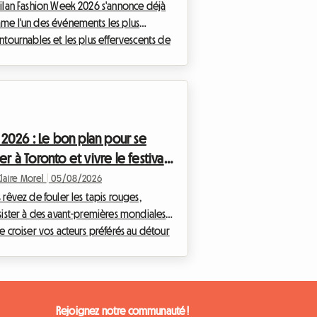
ilan Fashion Week 2026 s'annonce déjà
e l'un des événements les plus
ntournables et les plus effervescents de
née. Alors que les créateurs, les
equins, les journalistes et les
sionnés de mode du monde entier
ergent vers la capitale lombarde, une
tion cruciale se pose : comment
F 2026 : Le bon plan pour se
ver un hébergement de qualité sans se
er à Toronto et vivre le festival
er ? Chez Roomlala, nous savons à quel
t la recherche d'un logement peut
film sans se ruiner
Claire Morel
|
05/08/2026
nir un véritable parcours du
 rêvez de fouler les tapis rouges,
attant lors de ces périodes de ...
sister à des avant-premières mondiales
e croiser vos acteurs préférés au détour
e rue ? Le Festival international du film
oronto est l'événement incontournable
'année pour tout cinéphile qui se
ecte. Toutefois, organiser son voyage
Rejoignez notre communauté !
r cet événement mondial peut