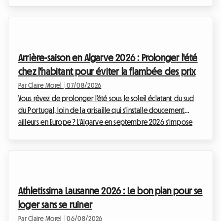
journalistes et les passionnés de mode du monde entier
convergent vers la capitale lombarde, une question cruciale
se pose : comment trouver un hébergement de qualité sans
se ruiner ? Chez Roomlala, nous savons à quel point la
recherche d'un logement peut devenir un véritable parcours
Arrière-saison en Algarve 2026 : Prolonger l'été
du combattant lors de ces périodes de ...
chez l'habitant pour éviter la flambée des prix
Par Claire Morel
|
07/08/2026
Vous rêvez de prolonger l'été sous le soleil éclatant du sud
du Portugal, loin de la grisaille qui s'installe doucement
ailleurs en Europe ? L'Algarve en septembre 2026 s'impose
comme une évidence absolue. Avec ses falaises dorées, ses
eaux cristallines et son climat exceptionnellement doux,
cette région continue d'attirer les voyageurs en quête
d'évasion. Chez Roomlala, nous savons à quel point cette
période de l'année est magique pour découvrir le littoral
Athletissima Lausanne 2026 : Le bon plan pour se
portugais. Cependant, un obstacle de ...
loger sans se ruiner
Par Claire Morel
|
06/08/2026