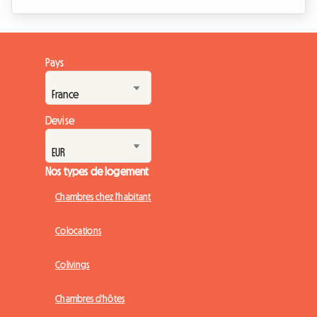
est l'événement incontournable de l'année pour tout
cinéphile qui se respecte. Toutefois, organiser son voyage
pour cet événement mondial peut rapidement devenir un
casse-tête financier, notamment en ce qui concerne
Pays
l'hébergement. Chez Roomlala, nous savons à quel point il
est crucial de trouver un pied-à-terre con...
Devise
Nos types de logement
Chambres chez l'habitant
Colocations
Colivings
Chambres d'hôtes