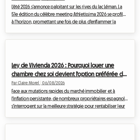
L'été 2026 s'annonce palpitant sur les rives du lac Léman. La
51e édition du célèbre meeting Athletissima 2026 se profile
à l'horizon, promettant une fois de plus d'enflammer la
capitale olympique. Chez Roomlala, nous savons à quel
point assister à un événement d'une telle envergure peut
rapidement peser sur le budget d'un passionné de sport.
Entre les billets, le transport et les à-côtés, la facture grimpe
vite. Mais c'est souvent le logement à Lausanne qui
Ley de Vivienda 2026 : Pourquoi louer une
représente le poste de dépense le plu...
chambre chez soi devient l'option préférée des
propriétaires en Espagne
Par Claire Morel
|
06/08/2026
Face aux mutations rapides du marché immobilier et à
l'inflation persistante, de nombreux propriétaires espagnols
s'interrogent sur la meilleure stratégie pour rentabiliser leur
patrimoine. Depuis l'entrée en vigueur des premières
mesures d'encadrement des loyers, le paysage locatif a
profondément changé. Chez Roomlala, nous observons une
tendance de fond qui s'accélère en cette année 2026 : la