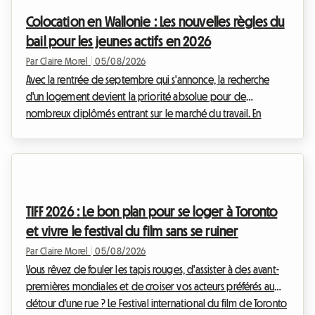
transition massive de la location de logements entiers vers la
Colocation en Wallonie : Les nouvelles règles du
location de chambres individuelles. Mai...
bail pour les jeunes actifs en 2026
Par Claire Morel
|
05/08/2026
Avec la rentrée de septembre qui s'annonce, la recherche
d'un logement devient la priorité absolue pour de
nombreux diplômés entrant sur le marché du travail. En
Belgique, et plus particulièrement dans le sud du pays, le
marché immobilier s'adapte à ces nouveaux modes de vie.
Le bail colocation Wallonie 2026 est au cœur de toutes les
discussions, tant il redéfinit les relations entre les
propriétaires et les locataires. Chez Roomlala, nous savons
TIFF 2026 : Le bon plan pour se loger à Toronto
que s'installer à plusieurs peut parfois susciter...
et vivre le festival du film sans se ruiner
Par Claire Morel
|
05/08/2026
Vous rêvez de fouler les tapis rouges, d'assister à des avant-
premières mondiales et de croiser vos acteurs préférés au
détour d'une rue ? Le Festival international du film de Toronto