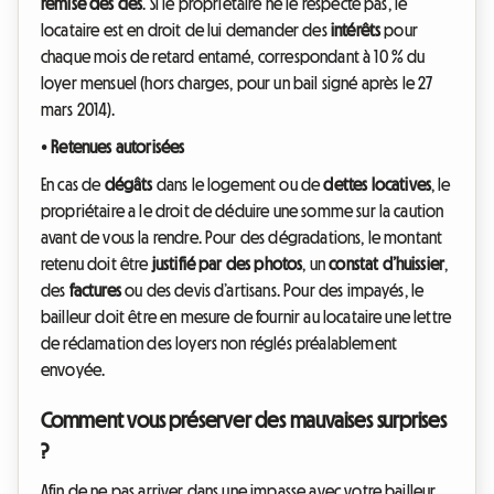
remise des clés
. Si le propriétaire ne le respecte pas, le
locataire est en droit de lui demander des
intérêts
pour
chaque mois de retard entamé, correspondant à 10 % du
loyer mensuel (hors charges, pour un bail signé après le 27
mars 2014).
•
Retenues autorisées
En cas de
dégâts
dans le logement ou de
dettes locatives
, le
propriétaire a le droit de déduire une somme sur la caution
avant de vous la rendre. Pour des dégradations, le montant
retenu doit être
justifié par des photos
, un
constat d’huissier
,
des
factures
ou des devis d’artisans. Pour des impayés, le
bailleur doit être en mesure de fournir au locataire une lettre
de réclamation des loyers non réglés préalablement
envoyée.
Comment vous préserver des mauvaises surprises
?
Afin de ne pas arriver dans une impasse avec votre bailleur,