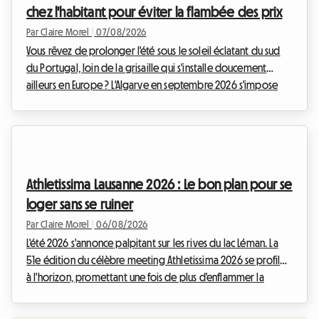
chez l'habitant pour éviter la flambée des prix
Par Claire Morel
|
07/08/2026
Vous rêvez de prolonger l'été sous le soleil éclatant du sud
du Portugal, loin de la grisaille qui s'installe doucement
ailleurs en Europe ? L'Algarve en septembre 2026 s'impose
comme une évidence absolue. Avec ses falaises dorées, ses
eaux cristallines et son climat exceptionnellement doux,
cette région continue d'attirer les voyageurs en quête
d'évasion. Chez Roomlala, nous savons à quel point cette
période de l'année est magique pour découvrir le littoral
Athletissima Lausanne 2026 : Le bon plan pour se
portugais. Cependant, un obstacle de ...
loger sans se ruiner
Par Claire Morel
|
06/08/2026
L'été 2026 s'annonce palpitant sur les rives du lac Léman. La
51e édition du célèbre meeting Athletissima 2026 se profile
à l'horizon, promettant une fois de plus d'enflammer la
capitale olympique. Chez Roomlala, nous savons à quel
point assister à un événement d'une telle envergure peut