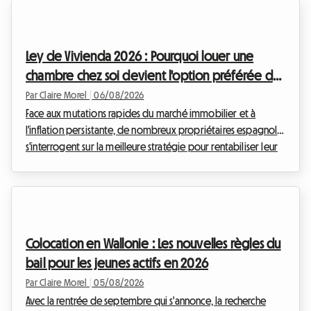
rapidement peser sur le budget d'un passionné de sport.
Entre les billets, le transport et les à-côtés, la facture grimpe
vite. Mais c'est souvent le logement à Lausanne qui
Ley de Vivienda 2026 : Pourquoi louer une
représente le poste de dépense le plu...
chambre chez soi devient l'option préférée des
propriétaires en Espagne
Par Claire Morel
|
06/08/2026
Face aux mutations rapides du marché immobilier et à
l'inflation persistante, de nombreux propriétaires espagnols
s'interrogent sur la meilleure stratégie pour rentabiliser leur
patrimoine. Depuis l'entrée en vigueur des premières
mesures d'encadrement des loyers, le paysage locatif a
profondément changé. Chez Roomlala, nous observons une
tendance de fond qui s'accélère en cette année 2026 : la
transition massive de la location de logements entiers vers la
Colocation en Wallonie : Les nouvelles règles du
location de chambres individuelles. Mai...
bail pour les jeunes actifs en 2026
Par Claire Morel
|
05/08/2026
Avec la rentrée de septembre qui s'annonce, la recherche