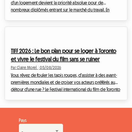
d'un logement devient la priorité absolue pour de
nombreux diplômés entrant sur le marché du travail. En
Belgique, et plus particulièrement dans le sud du pays, le
marché immobilier s'adapte à ces nouveaux modes de vie.
Le bail colocation Wallonie 2026 est au cœur de toutes les
discussions, tant il redéfinit les relations entre les
propriétaires et les locataires. Chez Roomlala, nous savons
TIFF 2026 : Le bon plan pour se loger à Toronto
que s'installer à plusieurs peut parfois susciter...
et vivre le festival du film sans se ruiner
Par Claire Morel
|
05/08/2026
Vous rêvez de fouler les tapis rouges, d'assister à des avant-
premières mondiales et de croiser vos acteurs préférés au
détour d'une rue ? Le Festival international du film de Toronto
est l'événement incontournable de l'année pour tout
cinéphile qui se respecte. Toutefois, organiser son voyage
pour cet événement mondial peut rapidement devenir un
casse-tête financier, notamment en ce qui concerne
Pays
l'hébergement. Chez Roomlala, nous savons à quel point il
est crucial de trouver un pied-à-terre con...