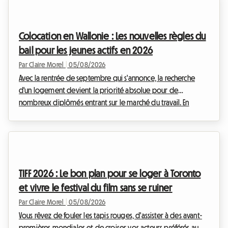
profondément changé. Chez Roomlala, nous observons une
tendance de fond qui s'accélère en cette année 2026 : la
transition massive de la location de logements entiers vers la
Colocation en Wallonie : Les nouvelles règles du
location de chambres individuelles. Mai...
bail pour les jeunes actifs en 2026
Par Claire Morel
|
05/08/2026
Avec la rentrée de septembre qui s'annonce, la recherche
d'un logement devient la priorité absolue pour de
nombreux diplômés entrant sur le marché du travail. En
Belgique, et plus particulièrement dans le sud du pays, le
marché immobilier s'adapte à ces nouveaux modes de vie.
Le bail colocation Wallonie 2026 est au cœur de toutes les
discussions, tant il redéfinit les relations entre les
propriétaires et les locataires. Chez Roomlala, nous savons
TIFF 2026 : Le bon plan pour se loger à Toronto
que s'installer à plusieurs peut parfois susciter...
et vivre le festival du film sans se ruiner
Par Claire Morel
|
05/08/2026
Vous rêvez de fouler les tapis rouges, d'assister à des avant-
premières mondiales et de croiser vos acteurs préférés au