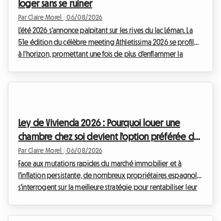
loger sans se ruiner
Par Claire Morel
|
06/08/2026
L'été 2026 s'annonce palpitant sur les rives du lac Léman. La
51e édition du célèbre meeting Athletissima 2026 se profile
à l'horizon, promettant une fois de plus d'enflammer la
capitale olympique. Chez Roomlala, nous savons à quel
point assister à un événement d'une telle envergure peut
rapidement peser sur le budget d'un passionné de sport.
Entre les billets, le transport et les à-côtés, la facture grimpe
vite. Mais c'est souvent le logement à Lausanne qui
Ley de Vivienda 2026 : Pourquoi louer une
représente le poste de dépense le plu...
chambre chez soi devient l'option préférée des
propriétaires en Espagne
Par Claire Morel
|
06/08/2026
Face aux mutations rapides du marché immobilier et à
l'inflation persistante, de nombreux propriétaires espagnols
s'interrogent sur la meilleure stratégie pour rentabiliser leur
patrimoine. Depuis l'entrée en vigueur des premières
mesures d'encadrement des loyers, le paysage locatif a