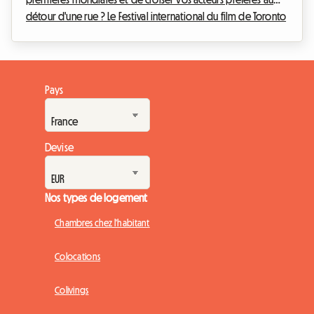
détour d'une rue ? Le Festival international du film de Toronto
est l'événement incontournable de l'année pour tout
cinéphile qui se respecte. Toutefois, organiser son voyage
pour cet événement mondial peut rapidement devenir un
casse-tête financier, notamment en ce qui concerne
Pays
l'hébergement. Chez Roomlala, nous savons à quel point il
est crucial de trouver un pied-à-terre con...
Devise
Nos types de logement
Chambres chez l'habitant
Colocations
Colivings