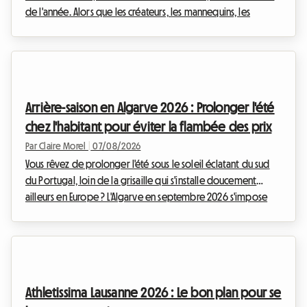
de l'année. Alors que les créateurs, les mannequins, les
journalistes et les passionnés de mode du monde entier
convergent vers la capitale lombarde, une question cruciale
se pose : comment trouver un hébergement de qualité sans
se ruiner ? Chez Roomlala, nous savons à quel point la
recherche d'un logement peut devenir un véritable parcours
Arrière-saison en Algarve 2026 : Prolonger l'été
du combattant lors de ces périodes de ...
chez l'habitant pour éviter la flambée des prix
Par Claire Morel
|
07/08/2026
Vous rêvez de prolonger l'été sous le soleil éclatant du sud
du Portugal, loin de la grisaille qui s'installe doucement
ailleurs en Europe ? L'Algarve en septembre 2026 s'impose
comme une évidence absolue. Avec ses falaises dorées, ses
eaux cristallines et son climat exceptionnellement doux,
cette région continue d'attirer les voyageurs en quête
d'évasion. Chez Roomlala, nous savons à quel point cette
période de l'année est magique pour découvrir le littoral
Athletissima Lausanne 2026 : Le bon plan pour se
portugais. Cependant, un obstacle de ...