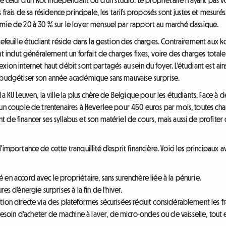
s frais de sa résidence principale, les tarifs proposés sont justes et mesu
mie de 20 à 30 % sur le loyer mensuel par rapport au marché classique.
tefeuille étudiant réside dans la gestion des charges. Contrairement aux 
nt inclut généralement un forfait de charges fixes, voire des charges tot
onnexion internet haut débit sont partagés au sein du foyer. L'étudiant est a
t budgétiser son année académique sans mauvaise surprise.
a KU Leuven, la ville la plus chère de Belgique pour les étudiants. Face à d
 un couple de trentenaires à Heverlee pour 450 euros par mois, toutes ch
de financer ses syllabus et son matériel de cours, mais aussi de profiter
'importance de cette tranquillité d'esprit financière. Voici les principa
é en accord avec le propriétaire, sans surenchère liée à la pénurie.
ures d'énergie surprises à la fin de l'hiver.
tion directe via des plateformes sécurisées réduit considérablement les fr
esoin d'acheter de machine à laver, de micro-ondes ou de vaisselle, tout 