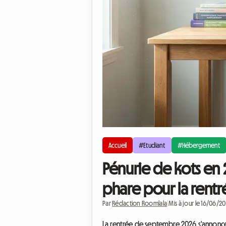
Accueil
#Etudiant
#Hébergement
Pénurie de kots en 
phare pour la rent
Par
Rédaction Roomlala
|
Mis à jour le 16/06/2
La rentrée de septembre 2026 s'annonce 