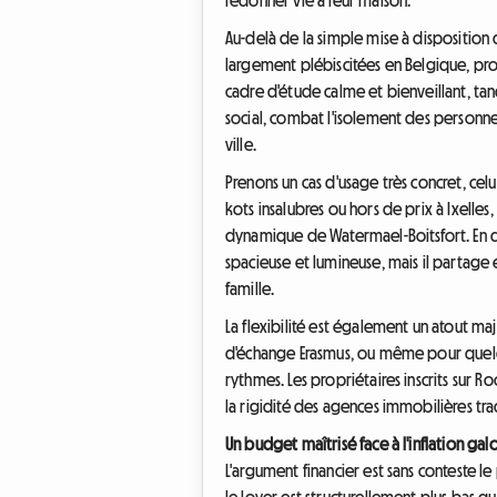
Au-delà de la simple mise à disposition d
largement plébiscitées en Belgique, pro
cadre d'étude calme et bienveillant, ta
social, combat l'isolement des personnes
ville.
Prenons un cas d'usage très concret, celu
kots insalubres ou hors de prix à Ixelles
dynamique de Watermael-Boitsfort. En 
spacieuse et lumineuse, mais il partage
famille.
La flexibilité est également un atout m
d'échange Erasmus, ou même pour quelques
rythmes. Les propriétaires inscrits sur 
la rigidité des agences immobilières tra
Un budget maîtrisé face à l'inflation ga
L'argument financier est sans conteste l
le loyer est structurellement plus bas q