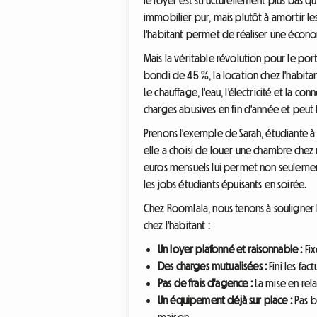
immobilier pur, mais plutôt à amortir le
l'habitant permet de réaliser une écono
Mais la véritable révolution pour le por
bondi de 45 %, la location chez l'habita
Le chauffage, l'eau, l'électricité et la c
charges abusives en fin d'année et peu
Prenons l'exemple de Sarah, étudiante à l
elle a choisi de louer une chambre chez
euros mensuels lui permet non seulement 
les jobs étudiants épuisants en soirée.
Chez Roomlala, nous tenons à souligner l
chez l'habitant :
Un loyer plafonné et raisonnable :
Fix
Des charges mutualisées :
Fini les fact
Pas de frais d'agence :
La mise en rela
Un équipement déjà sur place :
Pas b
maison.