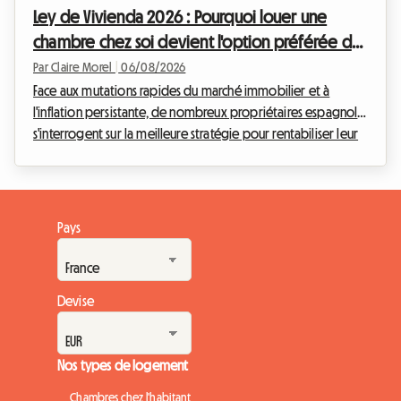
Ley de Vivienda 2026 : Pourquoi louer une
représente le poste de dépense le plu...
chambre chez soi devient l'option préférée des
propriétaires en Espagne
Par Claire Morel
|
06/08/2026
Face aux mutations rapides du marché immobilier et à
l'inflation persistante, de nombreux propriétaires espagnols
s'interrogent sur la meilleure stratégie pour rentabiliser leur
patrimoine. Depuis l'entrée en vigueur des premières
mesures d'encadrement des loyers, le paysage locatif a
profondément changé. Chez Roomlala, nous observons une
tendance de fond qui s'accélère en cette année 2026 : la
Pays
transition massive de la location de logements entiers vers la
location de chambres individuelles. Mai...
Devise
Nos types de logement
Chambres chez l'habitant