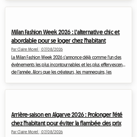
prestigieux, véritable institution dans le calendrier sportif
international, attire chaque année des milliers de passionnés
venus admirer l'élite de l'athlétisme. Cependant, si le
spectacle sur la piste est garanti, l'organisation du séjour
Milan Fashion Week 2026 : L'alternative chic et
peut rapidement se transformer ...
abordable pour se loger chez l'habitant
Par Claire Morel
|
07/08/2026
La Milan Fashion Week 2026 s'annonce déjà comme l'un des
événements les plus incontournables et les plus effervescents
de l'année. Alors que les créateurs, les mannequins, les
journalistes et les passionnés de mode du monde entier
convergent vers la capitale lombarde, une question cruciale
se pose : comment trouver un hébergement de qualité sans
se ruiner ? Chez Roomlala, nous savons à quel point la
recherche d'un logement peut devenir un véritable parcours
Arrière-saison en Algarve 2026 : Prolonger l'été
du combattant lors de ces périodes de ...
chez l'habitant pour éviter la flambée des prix
Par Claire Morel
|
07/08/2026