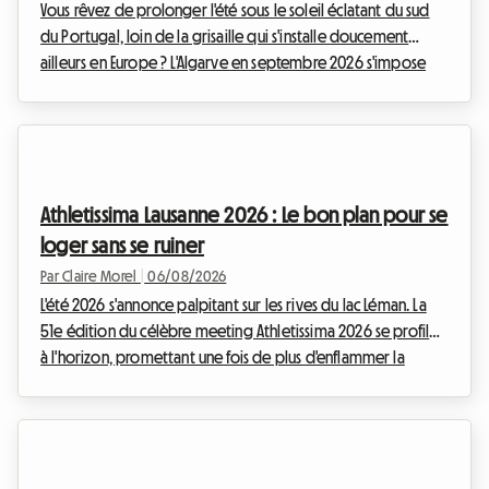
Vous rêvez de prolonger l'été sous le soleil éclatant du sud
du Portugal, loin de la grisaille qui s'installe doucement
ailleurs en Europe ? L'Algarve en septembre 2026 s'impose
comme une évidence absolue. Avec ses falaises dorées, ses
eaux cristallines et son climat exceptionnellement doux,
cette région continue d'attirer les voyageurs en quête
d'évasion. Chez Roomlala, nous savons à quel point cette
période de l'année est magique pour découvrir le littoral
Athletissima Lausanne 2026 : Le bon plan pour se
portugais. Cependant, un obstacle de ...
loger sans se ruiner
Par Claire Morel
|
06/08/2026
L'été 2026 s'annonce palpitant sur les rives du lac Léman. La
51e édition du célèbre meeting Athletissima 2026 se profile
à l'horizon, promettant une fois de plus d'enflammer la
capitale olympique. Chez Roomlala, nous savons à quel
point assister à un événement d'une telle envergure peut
rapidement peser sur le budget d'un passionné de sport.
Entre les billets, le transport et les à-côtés, la facture grimpe
vite. Mais c'est souvent le logement à Lausanne qui