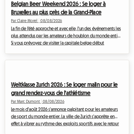
Belgian Beer Weekend 2026 : Se loger à
Bruxelles au plus près de la Grand-Place
Par Claire Morel
|
08/08/2026
La fin de l'été approche et avec elle, l'un des événements les
plus attendus par les amateurs de houblon du monde entier.
Si vous prévoyez de visiter la capitale belge début
septembre, vous avez sûrement déjà entendu parler du
grand rassemblement brassicole qui anime le centre
historique. Chez Roomlala, nous savons à quel point il peut
être complexe d'organiser son séjour lors des grands
événements internationaux. Les hôtels affichent complets
Weltklasse Zurich 2026 : Se loger malin pour le
des mois à l'avance et les prix s'envolent. C'est po...
grand rendez-vous de l'athlétisme
Par Marc Dumont
|
08/08/2026
Le mois d'août 2026 s'annonce palpitant pour les amateurs
de sport du monde entier. La ville de Zurich s'apprête en
effet à vibrer au rythme des exploits sportifs avec le retour
très attendu du meeting Weltklasse. Cet événement