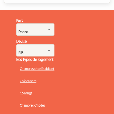
interdite pour les baux de résidence principale. Cette
mesure radicale vise à éradiquer ce que l'on appelle
communément la passoire thermique location. Face à cette
Pays
situation, de nombreux propriétaires bailleurs se retrouvent
dans une impasse, redoutant l...
Devise
Nos types de logement
Chambres chez l'habitant
Colocations
Colivings
Chambres d'hôtes