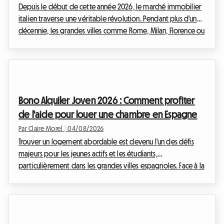
Depuis le début de cette année 2026, le marché immobilier
italien traverse une véritable révolution. Pendant plus d'une
décennie, les grandes villes comme Rome, Milan, Florence ou
Bologne ont été submergées par la frénésie des locations
touristiques. Cependant, face à l'urgence de la crise du
logement et à la nécessité de réguler un secteur devenu
incontrôlable, le gouvernement italien a décidé d'agir avec
fermeté. L'entrée en vigueur de nouvelles réglementations
Bono Alquiler Joven 2026 : Comment profiter
drastiques bouleverse les habitu...
de l'aide pour louer une chambre en Espagne
Par Claire Morel
|
04/08/2026
Trouver un logement abordable est devenu l'un des défis
majeurs pour les jeunes actifs et les étudiants,
particulièrement dans les grandes villes espagnoles. Face à la
hausse continue des prix de l'immobilier, l'accès à
l'indépendance peut parfois sembler être un véritable
parcours du combattant. Heureusement, une excellente
nouvelle vient éclaircir l'horizon pour la préparation de la