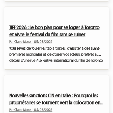
marché immobilier s'adapte à ces nouveaux modes de vie.
Le bail colocation Wallonie 2026 est au cœur de toutes les
discussions, tant il redéfinit les relations entre les
propriétaires et les locataires. Chez Roomlala, nous savons
TIFF 2026 : Le bon plan pour se loger à Toronto
que s'installer à plusieurs peut parfois susciter...
et vivre le festival du film sans se ruiner
Par Claire Morel
|
05/08/2026
Vous rêvez de fouler les tapis rouges, d'assister à des avant-
premières mondiales et de croiser vos acteurs préférés au
détour d'une rue ? Le Festival international du film de Toronto
est l'événement incontournable de l'année pour tout
cinéphile qui se respecte. Toutefois, organiser son voyage
pour cet événement mondial peut rapidement devenir un
casse-tête financier, notamment en ce qui concerne
l'hébergement. Chez Roomlala, nous savons à quel point il
Nouvelles sanctions CIN en Italie : Pourquoi les
est crucial de trouver un pied-à-terre con...
propriétaires se tournent vers la colocation en
2026
Par Claire Morel
|
04/08/2026