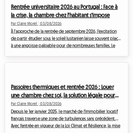
prochaine année universitaire et professionnelle : le maintien
Rentrée universitaire 2026 au Portugal : Face à
d'une aide gouvernementale cruciale. Chez Roomlal...
la crise, la chambre chez l'habitant s'impose
Par Claire Morel
|
03/08/2026
À l'approche de la rentrée de septembre 2026, l'excitation
de partir étudier sous le soleil lusitanien laisse souvent place
à une angoisse palpable pour de nombreuses familles. Le
logement étudiant Portugal 2026 est devenu un véritable
casse-tête. Entre la douceur de vivre de Lisbonne et le
dynamisme de Porto, le pays attire toujours plus de jeunes,
mais les infrastructures peinent à suivre la cadence. Chez
Roomlala, nous accompagnons chaque année des milliers
Passoires thermiques et rentrée 2026 : Louer
d'étudiants dans leur mobilité, et ...
une chambre chez soi, la solution légale pour
les propriétaires ?
Par Claire Morel
|
03/08/2026
Depuis le 1er janvier 2025, le marché de l'immobilier locatif
français traverse une zone de turbulences sans précédent.
Avec l'entrée en vigueur de la Loi Climat et Résilience, la mise
en location des logements entiers classés G est strictement