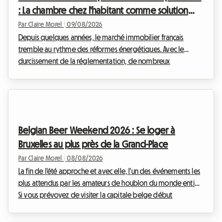
: La chambre chez l'habitant comme solution
légale
Par Claire Morel
|
09/08/2026
Depuis quelques années, le marché immobilier français
tremble au rythme des réformes énergétiques. Avec le
durcissement de la réglementation, de nombreux
propriétaires se retrouvent démunis face à l'impossibilité de
louer leur bien. Chez Roomlala, nous accompagnons
quotidiennement des hébergeurs qui cherchent des
solutions fiables et conformes à la loi pour continuer à
générer des revenus. L'interdiction location passoires
Belgian Beer Weekend 2026 : Se loger à
thermiques 2026 maintient une pression forte sur les bailleurs
Bruxelles au plus près de la Grand-Place
de logemen...
Par Claire Morel
|
08/08/2026
La fin de l'été approche et avec elle, l'un des événements les
plus attendus par les amateurs de houblon du monde entier.
Si vous prévoyez de visiter la capitale belge début
septembre, vous avez sûrement déjà entendu parler du
grand rassemblement brassicole qui anime le centre