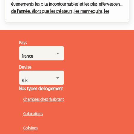
événements les plus incontournables et les plus effervescents
de l'année. Alors que les créateurs, les mannequins, les
journalistes et les passionnés de mode du monde entier
convergent vers la capitale lombarde, une question cruciale
se pose : comment trouver un hébergement de qualité sans
se ruiner ? Chez Roomlala, nous savons à quel point la
Pays
recherche d'un logement peut devenir un véritable parcours
du combattant lors de ces périodes de ...
Devise
Nos types de logement
Chambres chez l'habitant
Colocations
Colivings