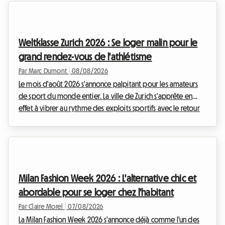
historique. Chez Roomlala, nous savons à quel point il peut
être complexe d'organiser son séjour lors des grands
événements internationaux. Les hôtels affichent complets
Weltklasse Zurich 2026 : Se loger malin pour le
des mois à l'avance et les prix s'envolent. C'est po...
grand rendez-vous de l'athlétisme
Par Marc Dumont
|
08/08/2026
Le mois d'août 2026 s'annonce palpitant pour les amateurs
de sport du monde entier. La ville de Zurich s'apprête en
effet à vibrer au rythme des exploits sportifs avec le retour
très attendu du meeting Weltklasse. Cet événement
prestigieux, véritable institution dans le calendrier sportif
international, attire chaque année des milliers de passionnés
venus admirer l'élite de l'athlétisme. Cependant, si le
spectacle sur la piste est garanti, l'organisation du séjour
Milan Fashion Week 2026 : L'alternative chic et
peut rapidement se transformer ...
abordable pour se loger chez l'habitant
Par Claire Morel
|
07/08/2026
La Milan Fashion Week 2026 s'annonce déjà comme l'un des