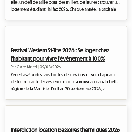
elle, un défi de taille pour des milliers de jeunes : trouver un
logement étudiant Halifax 2026. Chaque année, la capitale
de la Nouvelle-Écosse attire une foule de talents venus des
quatre coins du Canada et du monde entier. Pourtant,
derrière cet engouement académique se cache une réalité
immobilière de plus en plus complexe. Face à des loyers en
constante hausse et un manque critique d'infrastructures sur
Festival Western St-Tite 2026 : Se loger chez
les campus, la quête d'un toit re...
l'habitant pour vivre l'événement à 100%
Par Claire Morel
|
09/08/2026
Yeee-haw ! Sortez vos bottes de cowboy et vos chapeaux
de feutre, car l'effervescence monte à nouveau dans la belle
région de la Mauricie. Du 11 au 20 septembre 2026, la
charmante municipalité de Saint-Tite s'apprête à vibrer au
rythme frénétique de la 58e édition de son célèbre festival.
Événement incontournable de l'automne québécois, il attire
des foules colossales venues célébrer la culture country,
assister à des rodéos professionnels palpitants et profiter
Interdiction location passoires thermiques 2026
d'une ambiance festive unique en ...