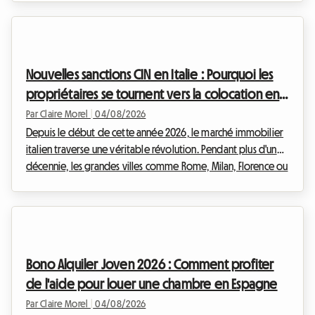
cinéphile qui se respecte. Toutefois, organiser son voyage
pour cet événement mondial peut rapidement devenir un
casse-tête financier, notamment en ce qui concerne
l'hébergement. Chez Roomlala, nous savons à quel point il
Nouvelles sanctions CIN en Italie : Pourquoi les
est crucial de trouver un pied-à-terre con...
propriétaires se tournent vers la colocation en
2026
Par Claire Morel
|
04/08/2026
Depuis le début de cette année 2026, le marché immobilier
italien traverse une véritable révolution. Pendant plus d'une
décennie, les grandes villes comme Rome, Milan, Florence ou
Bologne ont été submergées par la frénésie des locations
touristiques. Cependant, face à l'urgence de la crise du
logement et à la nécessité de réguler un secteur devenu
incontrôlable, le gouvernement italien a décidé d'agir avec
fermeté. L'entrée en vigueur de nouvelles réglementations
Bono Alquiler Joven 2026 : Comment profiter
drastiques bouleverse les habitu...
de l'aide pour louer une chambre en Espagne
Par Claire Morel
|
04/08/2026