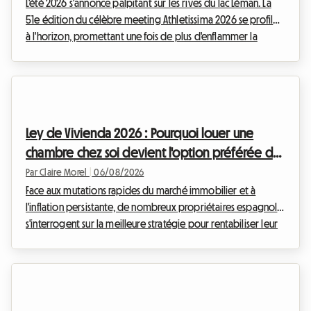
L'été 2026 s'annonce palpitant sur les rives du lac Léman. La
51e édition du célèbre meeting Athletissima 2026 se profile
à l'horizon, promettant une fois de plus d'enflammer la
capitale olympique. Chez Roomlala, nous savons à quel
point assister à un événement d'une telle envergure peut
rapidement peser sur le budget d'un passionné de sport.
Entre les billets, le transport et les à-côtés, la facture grimpe
vite. Mais c'est souvent le logement à Lausanne qui
Ley de Vivienda 2026 : Pourquoi louer une
représente le poste de dépense le plu...
chambre chez soi devient l'option préférée des
propriétaires en Espagne
Par Claire Morel
|
06/08/2026
Face aux mutations rapides du marché immobilier et à
l'inflation persistante, de nombreux propriétaires espagnols
s'interrogent sur la meilleure stratégie pour rentabiliser leur
patrimoine. Depuis l'entrée en vigueur des premières
mesures d'encadrement des loyers, le paysage locatif a
profondément changé. Chez Roomlala, nous observons une
tendance de fond qui s'accélère en cette année 2026 : la
transition massive de la location de logements entiers vers la