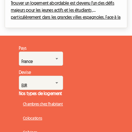
Trouver un logement abordable est devenu l'un des défis
majeurs pour les jeunes actifs et les étudiants,
particulièrement dans les grandes villes espagnoles. Face à la
hausse continue des prix de l'immobilier, l'accès à
l'indépendance peut parfois sembler être un véritable
parcours du combattant. Heureusement, une excellente
nouvelle vient éclaircir l'horizon pour la préparation de la
Pays
prochaine année universitaire et professionnelle : le maintien
d'une aide gouvernementale cruciale. Chez Roomlal...
Devise
Nos types de logement
Chambres chez l'habitant
Colocations