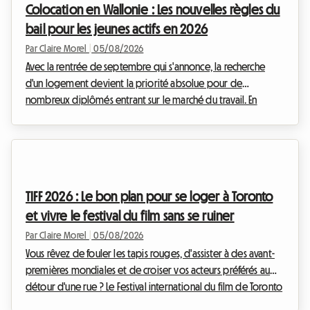
Colocation en Wallonie : Les nouvelles règles du
location de chambres individuelles. Mai...
bail pour les jeunes actifs en 2026
Par Claire Morel
|
05/08/2026
Avec la rentrée de septembre qui s'annonce, la recherche
d'un logement devient la priorité absolue pour de
nombreux diplômés entrant sur le marché du travail. En
Belgique, et plus particulièrement dans le sud du pays, le
marché immobilier s'adapte à ces nouveaux modes de vie.
Le bail colocation Wallonie 2026 est au cœur de toutes les
discussions, tant il redéfinit les relations entre les
propriétaires et les locataires. Chez Roomlala, nous savons
TIFF 2026 : Le bon plan pour se loger à Toronto
que s'installer à plusieurs peut parfois susciter...
et vivre le festival du film sans se ruiner
Par Claire Morel
|
05/08/2026
Vous rêvez de fouler les tapis rouges, d'assister à des avant-
premières mondiales et de croiser vos acteurs préférés au
détour d'une rue ? Le Festival international du film de Toronto
est l'événement incontournable de l'année pour tout