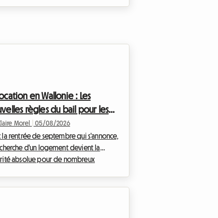
ocation en Wallonie : Les
velles règles du bail pour les
nes actifs en 2026
Claire Morel
|
05/08/2026
 la rentrée de septembre qui s'annonce,
echerche d'un logement devient la
orité absolue pour de nombreux
ômés entrant sur le marché du travail. En
ique, et plus particulièrement dans le
du pays, le marché immobilier s'adapte
s nouveaux modes de vie. Le bail
cation Wallonie 2026 est au cœur de