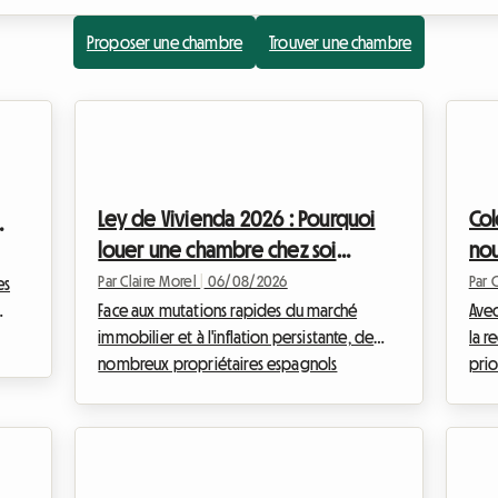
Proposer une chambre
Trouver une chambre
Ley de Vivienda 2026 : Pourquoi
Col
louer une chambre chez soi
nou
devient l'option préférée des
jeu
Par Claire Morel
|
06/08/2026
Par 
es
propriétaires en Espagne
Face aux mutations rapides du marché
Avec
immobilier et à l'inflation persistante, de
la r
nombreux propriétaires espagnols
pri
z
s'interrogent sur la meilleure stratégie pour
dipl
ter
rentabiliser leur patrimoine. Depuis l'entrée
Belg
peut
en vigueur des premières mesures
sud 
d'encadrement des loyers, le paysage
à ce
locatif a profondément changé. Chez
colo