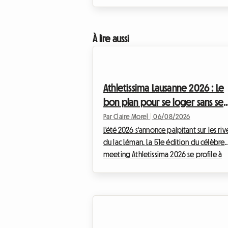
À lire aussi
Athletissima Lausanne 2026 : Le
bon plan pour se loger sans se
ruiner
Par Claire Morel
|
06/08/2026
L'été 2026 s'annonce palpitant sur les riv
du lac Léman. La 51e édition du célèbre
meeting Athletissima 2026 se profile à
l'horizon, promettant une fois de plus
d'enflammer la capitale olympique. Che
Roomlala, nous savons à quel point assis
à un événement d'une telle envergure 
rapidement peser sur le budget d'un
passionné de sport. Entre les billets, le