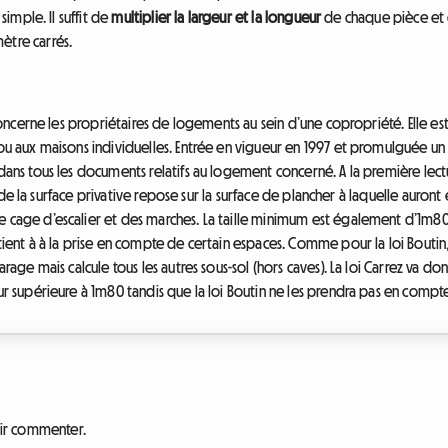
 simple. Il suffit de
multiplier la largeur et la longueur
de chaque pièce et d’
ètre carrés.
, concerne les propriétaires de logements au sein d’une copropriété. Elle 
 ou aux maisons individuelles. Entrée en vigueur en 1997 et promulguée un
dans tous les documents relatifs au logement concerné. A la première lectur
lcul de la surface privative repose sur la surface de plancher à laquelle auro
 cage d’escalier et des marches. La taille minimum est également d’1m80. E
 tient à à la prise en compte de certain espaces. Comme pour la loi Boutin
garage mais calcule tous les autres sous-sol (hors caves). La loi Carrez va 
eur supérieure à 1m80 tandis que la loi Boutin ne les prendra pas en compt
ir commenter.