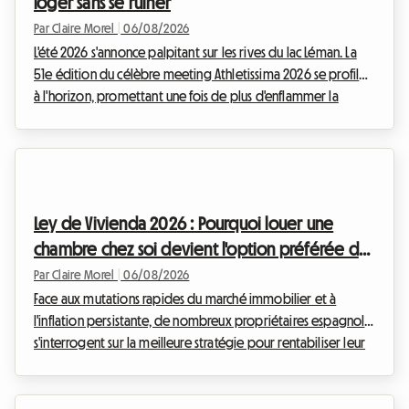
loger sans se ruiner
Par Claire Morel
|
06/08/2026
L'été 2026 s'annonce palpitant sur les rives du lac Léman. La
51e édition du célèbre meeting Athletissima 2026 se profile
à l'horizon, promettant une fois de plus d'enflammer la
capitale olympique. Chez Roomlala, nous savons à quel
point assister à un événement d'une telle envergure peut
rapidement peser sur le budget d'un passionné de sport.
Entre les billets, le transport et les à-côtés, la facture grimpe
vite. Mais c'est souvent le logement à Lausanne qui
Ley de Vivienda 2026 : Pourquoi louer une
représente le poste de dépense le plu...
chambre chez soi devient l'option préférée des
propriétaires en Espagne
Par Claire Morel
|
06/08/2026
Face aux mutations rapides du marché immobilier et à
l'inflation persistante, de nombreux propriétaires espagnols
s'interrogent sur la meilleure stratégie pour rentabiliser leur
patrimoine. Depuis l'entrée en vigueur des premières
mesures d'encadrement des loyers, le paysage locatif a
profondément changé. Chez Roomlala, nous observons une