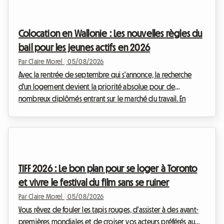
tendance de fond qui s'accélère en cette année 2026 : la
transition massive de la location de logements entiers vers la
Colocation en Wallonie : Les nouvelles règles du
location de chambres individuelles. Mai...
bail pour les jeunes actifs en 2026
Par Claire Morel
|
05/08/2026
Avec la rentrée de septembre qui s'annonce, la recherche
d'un logement devient la priorité absolue pour de
nombreux diplômés entrant sur le marché du travail. En
Belgique, et plus particulièrement dans le sud du pays, le
marché immobilier s'adapte à ces nouveaux modes de vie.
Le bail colocation Wallonie 2026 est au cœur de toutes les
discussions, tant il redéfinit les relations entre les
propriétaires et les locataires. Chez Roomlala, nous savons
TIFF 2026 : Le bon plan pour se loger à Toronto
que s'installer à plusieurs peut parfois susciter...
et vivre le festival du film sans se ruiner
Par Claire Morel
|
05/08/2026
Vous rêvez de fouler les tapis rouges, d'assister à des avant-
premières mondiales et de croiser vos acteurs préférés au