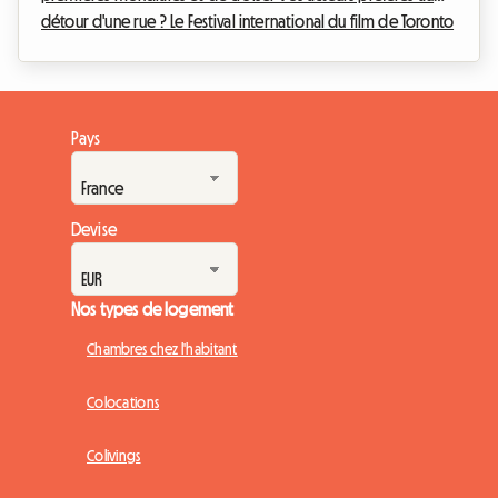
détour d'une rue ? Le Festival international du film de Toronto
est l'événement incontournable de l'année pour tout
cinéphile qui se respecte. Toutefois, organiser son voyage
pour cet événement mondial peut rapidement devenir un
casse-tête financier, notamment en ce qui concerne
Pays
l'hébergement. Chez Roomlala, nous savons à quel point il
est crucial de trouver un pied-à-terre con...
Devise
Nos types de logement
Chambres chez l'habitant
Colocations
Colivings