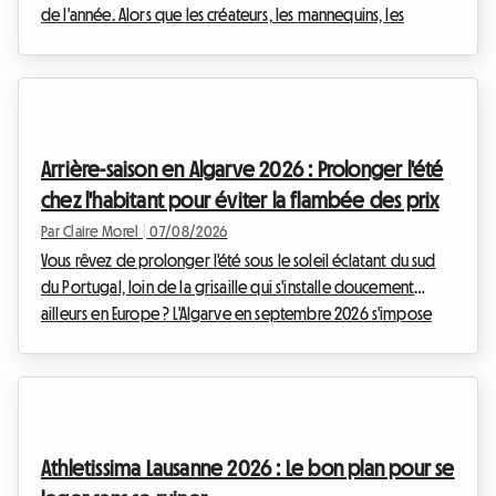
de l'année. Alors que les créateurs, les mannequins, les
journalistes et les passionnés de mode du monde entier
convergent vers la capitale lombarde, une question cruciale
se pose : comment trouver un hébergement de qualité sans
se ruiner ? Chez Roomlala, nous savons à quel point la
recherche d'un logement peut devenir un véritable parcours
Arrière-saison en Algarve 2026 : Prolonger l'été
du combattant lors de ces périodes de ...
chez l'habitant pour éviter la flambée des prix
Par Claire Morel
|
07/08/2026
Vous rêvez de prolonger l'été sous le soleil éclatant du sud
du Portugal, loin de la grisaille qui s'installe doucement
ailleurs en Europe ? L'Algarve en septembre 2026 s'impose
comme une évidence absolue. Avec ses falaises dorées, ses
eaux cristallines et son climat exceptionnellement doux,
cette région continue d'attirer les voyageurs en quête
d'évasion. Chez Roomlala, nous savons à quel point cette
période de l'année est magique pour découvrir le littoral
Athletissima Lausanne 2026 : Le bon plan pour se
portugais. Cependant, un obstacle de ...