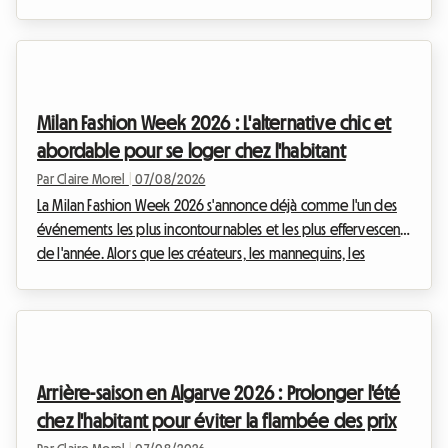
très attendu du meeting Weltklasse. Cet événement
prestigieux, véritable institution dans le calendrier sportif
international, attire chaque année des milliers de passionnés
venus admirer l'élite de l'athlétisme. Cependant, si le
spectacle sur la piste est garanti, l'organisation du séjour
Milan Fashion Week 2026 : L'alternative chic et
peut rapidement se transformer ...
abordable pour se loger chez l'habitant
Par Claire Morel
|
07/08/2026
La Milan Fashion Week 2026 s'annonce déjà comme l'un des
événements les plus incontournables et les plus effervescents
de l'année. Alors que les créateurs, les mannequins, les
journalistes et les passionnés de mode du monde entier
convergent vers la capitale lombarde, une question cruciale
se pose : comment trouver un hébergement de qualité sans
se ruiner ? Chez Roomlala, nous savons à quel point la
recherche d'un logement peut devenir un véritable parcours
Arrière-saison en Algarve 2026 : Prolonger l'été
du combattant lors de ces périodes de ...
chez l'habitant pour éviter la flambée des prix