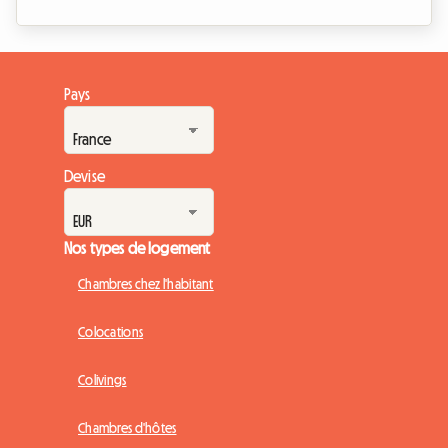
Belgique, et plus particulièrement dans le sud du pays, le
marché immobilier s'adapte à ces nouveaux modes de vie.
Le bail colocation Wallonie 2026 est au cœur de toutes les
discussions, tant il redéfinit les relations entre les
Pays
propriétaires et les locataires. Chez Roomlala, nous savons
que s'installer à plusieurs peut parfois susciter...
Devise
Nos types de logement
Chambres chez l'habitant
Colocations
Colivings
Chambres d'hôtes