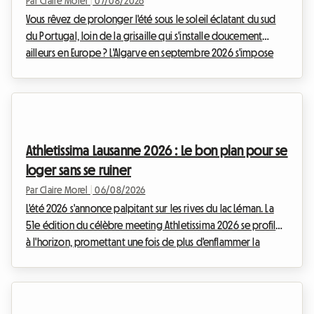
Par Claire Morel
|
07/08/2026
Vous rêvez de prolonger l'été sous le soleil éclatant du sud
du Portugal, loin de la grisaille qui s'installe doucement
ailleurs en Europe ? L'Algarve en septembre 2026 s'impose
comme une évidence absolue. Avec ses falaises dorées, ses
eaux cristallines et son climat exceptionnellement doux,
cette région continue d'attirer les voyageurs en quête
d'évasion. Chez Roomlala, nous savons à quel point cette
période de l'année est magique pour découvrir le littoral
Athletissima Lausanne 2026 : Le bon plan pour se
portugais. Cependant, un obstacle de ...
loger sans se ruiner
Par Claire Morel
|
06/08/2026
L'été 2026 s'annonce palpitant sur les rives du lac Léman. La
51e édition du célèbre meeting Athletissima 2026 se profile
à l'horizon, promettant une fois de plus d'enflammer la
capitale olympique. Chez Roomlala, nous savons à quel
point assister à un événement d'une telle envergure peut
rapidement peser sur le budget d'un passionné de sport.
Entre les billets, le transport et les à-côtés, la facture grimpe