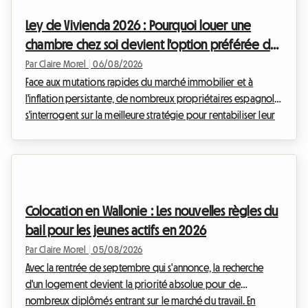
vite. Mais c'est souvent le logement à Lausanne qui
Ley de Vivienda 2026 : Pourquoi louer une
représente le poste de dépense le plu...
chambre chez soi devient l'option préférée des
propriétaires en Espagne
Par Claire Morel
|
06/08/2026
Face aux mutations rapides du marché immobilier et à
l'inflation persistante, de nombreux propriétaires espagnols
s'interrogent sur la meilleure stratégie pour rentabiliser leur
patrimoine. Depuis l'entrée en vigueur des premières
mesures d'encadrement des loyers, le paysage locatif a
profondément changé. Chez Roomlala, nous observons une
tendance de fond qui s'accélère en cette année 2026 : la
transition massive de la location de logements entiers vers la
Colocation en Wallonie : Les nouvelles règles du
location de chambres individuelles. Mai...
bail pour les jeunes actifs en 2026
Par Claire Morel
|
05/08/2026
Avec la rentrée de septembre qui s'annonce, la recherche
d'un logement devient la priorité absolue pour de
nombreux diplômés entrant sur le marché du travail. En