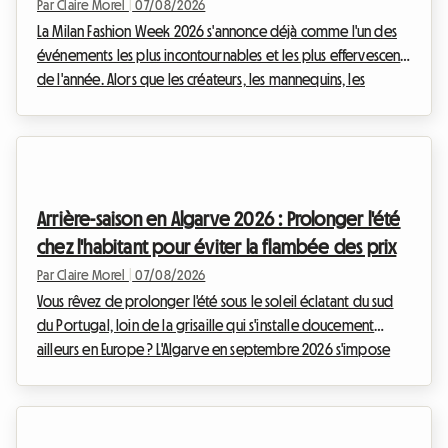
Par Claire Morel
|
07/08/2026
La Milan Fashion Week 2026 s'annonce déjà comme l'un des
événements les plus incontournables et les plus effervescents
de l'année. Alors que les créateurs, les mannequins, les
journalistes et les passionnés de mode du monde entier
convergent vers la capitale lombarde, une question cruciale
se pose : comment trouver un hébergement de qualité sans
se ruiner ? Chez Roomlala, nous savons à quel point la
recherche d'un logement peut devenir un véritable parcours
Arrière-saison en Algarve 2026 : Prolonger l'été
du combattant lors de ces périodes de ...
chez l'habitant pour éviter la flambée des prix
Par Claire Morel
|
07/08/2026
Vous rêvez de prolonger l'été sous le soleil éclatant du sud
du Portugal, loin de la grisaille qui s'installe doucement
ailleurs en Europe ? L'Algarve en septembre 2026 s'impose
comme une évidence absolue. Avec ses falaises dorées, ses
eaux cristallines et son climat exceptionnellement doux,
cette région continue d'attirer les voyageurs en quête
d'évasion. Chez Roomlala, nous savons à quel point cette