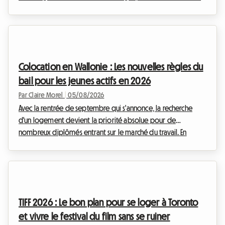
patrimoine. Depuis l'entrée en vigueur des premières
mesures d'encadrement des loyers, le paysage locatif a
profondément changé. Chez Roomlala, nous observons une
tendance de fond qui s'accélère en cette année 2026 : la
transition massive de la location de logements entiers vers la
Colocation en Wallonie : Les nouvelles règles du
location de chambres individuelles. Mai...
bail pour les jeunes actifs en 2026
Par Claire Morel
|
05/08/2026
Avec la rentrée de septembre qui s'annonce, la recherche
d'un logement devient la priorité absolue pour de
nombreux diplômés entrant sur le marché du travail. En
Belgique, et plus particulièrement dans le sud du pays, le
marché immobilier s'adapte à ces nouveaux modes de vie.
Le bail colocation Wallonie 2026 est au cœur de toutes les
discussions, tant il redéfinit les relations entre les
propriétaires et les locataires. Chez Roomlala, nous savons
TIFF 2026 : Le bon plan pour se loger à Toronto
que s'installer à plusieurs peut parfois susciter...
et vivre le festival du film sans se ruiner