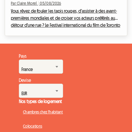
Par Claire Morel
|
05/08/2026
Vous rêvez de fouler les tapis rouges, d'assister à des avant-
premières mondiales et de croiser vos acteurs préférés au
détour d'une rue ? Le Festival international du film de Toronto
est l'événement incontournable de l'année pour tout
cinéphile qui se respecte. Toutefois, organiser son voyage
pour cet événement mondial peut rapidement devenir un
casse-tête financier, notamment en ce qui concerne
Pays
l'hébergement. Chez Roomlala, nous savons à quel point il
est crucial de trouver un pied-à-terre con...
Devise
Nos types de logement
Chambres chez l'habitant
Colocations