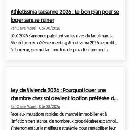
période de l'année est magique pour découvrir le littoral
Athletissima Lausanne 2026 : Le bon plan pour se
portugais. Cependant, un obstacle de ...
loger sans se ruiner
Par Claire Morel
|
06/08/2026
L'été 2026 s'annonce palpitant sur les rives du lac Léman. La
51e édition du célèbre meeting Athletissima 2026 se profile
à l'horizon, promettant une fois de plus d'enflammer la
capitale olympique. Chez Roomlala, nous savons à quel
point assister à un événement d'une telle envergure peut
rapidement peser sur le budget d'un passionné de sport.
Entre les billets, le transport et les à-côtés, la facture grimpe
vite. Mais c'est souvent le logement à Lausanne qui
Ley de Vivienda 2026 : Pourquoi louer une
représente le poste de dépense le plu...
chambre chez soi devient l'option préférée des
propriétaires en Espagne
Par Claire Morel
|
06/08/2026
Face aux mutations rapides du marché immobilier et à
l'inflation persistante, de nombreux propriétaires espagnols
s'interrogent sur la meilleure stratégie pour rentabiliser leur